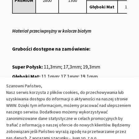
PREMIUM
2800
1300
Głęboki Mat
18,1
Materiał przeciwprężny w kolorze białym
Grubości dostępne na zamówienie:
Super Połysk:
11,3mm; 17,3mm; 19,3mm
Głęboki Mat:
11,1mm; 17,1mm; 19,1mm
Szanowni Państwo,
Nasz serwis korzysta z plików cookies, do przechowywania lub
uzyskiwania dostępu do informacji o aktywności na naszej stronie
WWW. Dzięki tym informacjom, możemy pracować nad ulepszeniem
naszego serwisu. Dodatkowo możemy wykorzystywać
zanonimizowane dane statystyczne w celach promocyjnych by
trafiać z informacją o naszej ofercie do nowych klientów. Będziemy
zobowiązani jeśli Państwo wyrażą zgodę na przetwarzanie przez
OFERTA JUAN
nas danych. Z wyrazami szacunku - Juan sp. z o.o.