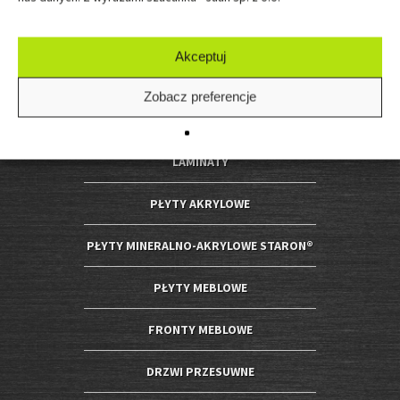
BLATY PREMIUM
Akceptuj
BLATY KUCHENNE, PANELE DEKORACYJNE,
PARAPETY WEWNĘTRZNE
Zobacz preferencje
BLATY KOMPAKTOWE
LAMINATY
PŁYTY AKRYLOWE
PŁYTY MINERALNO-AKRYLOWE STARON®
PŁYTY MEBLOWE
FRONTY MEBLOWE
DRZWI PRZESUWNE