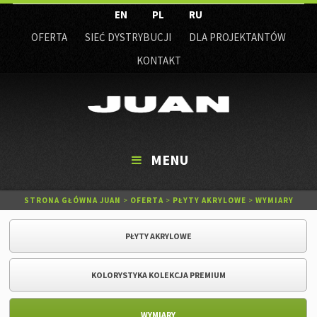
EN
PL
RU
OFERTA
SIEĆ DYSTRYBUCJI
DLA PROJEKTANTÓW
KONTAKT
MENU
STRONA GŁÓWNA JUAN
>
OFERTA
>
PŁYTY AKRYLOWE
>
WYMIARY
PŁYTY AKRYLOWE
KOLORYSTYKA KOLEKCJA PREMIUM
WYMIARY