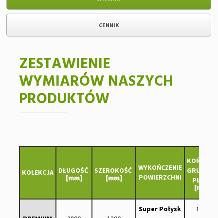
CENNIK
ZESTAWIENIE
WYMIARÓW NASZYCH
PRODUKTÓW
KOŃCOWA
WYKOŃCZENIE
DŁUGOŚĆ
SZEROKOŚĆ
GRUBOŚĆ
KOLEKCJA
POWIERZCHNI
[mm]
[mm]
PŁYTY
[mm]
Super Połysk
18,3