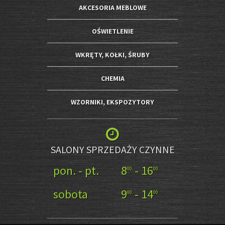
AKCESORIA MEBLOWE
OŚWIETLENIE
WKRĘTY, KOŁKI, ŚRUBY
CHEMIA
WZORNIKI, EKSPOZYTORY
SALONY SPRZEDAŻY CZYNNE
pon. - pt.
8
- 16
00
00
sobota
9
- 14
00
00