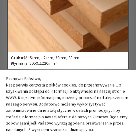
Grubość:
6 mm, 12 mm, 30mm, 38mm
Wymiary:
3050x1220mm
Szanowni Państwo,
Nasz serwis korzysta z plików cookies, do przechowywania lub
MDF surowa
uzyskiwania dostępu do informacji o aktywności na naszej stronie
MDF surowa
WWW. Dzięki tym informacjom, możemy pracować nad ulepszeniem
naszego serwisu. Dodatkowo możemy wykorzystywać
zanonimizowane dane statystyczne w celach promocyjnych by
trafiać z informacją o naszej ofercie do nowych klientów. Będziemy
zobowiązani jeśli Państwo wyrażą zgodę na przetwarzanie przez
nas danych. Z wyrazami szacunku - Juan sp. z o.o.