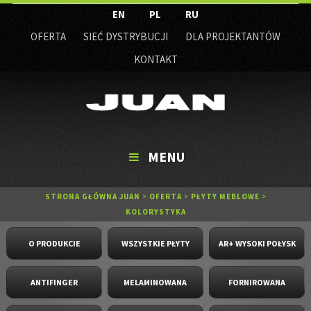
EN
PL
RU
OFERTA
SIEĆ DYSTRYBUCJI
DLA PROJEKTANTÓW
KONTAKT
MENU
STRONA GŁÓWNA JUAN
>
OFERTA
>
PŁYTY MEBLOWE
>
KOLORYSTYKA
O PRODUKCIE
WSZYSTKIE PŁYTY
AR+ WYSOKI POŁYSK
ANTIFINGER
MELAMINOWANA
FORNIROWANA