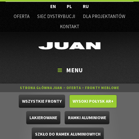
EN
PL
RU
OFERTA
SIEĆ DYSTRYBUCJI
DLA PROJEKTANTÓW
KONTAKT
MENU
STRONA GŁÓWNA JUAN
>
OFERTA
>
FRONTY MEBLOWE
WSZYSTKIE FRONTY
WYSOKI POŁYSK AR+
LAKIEROWANE
RAMKI ALUMINIOWE
SZKŁO DO RAMEK ALUMINIOWYCH