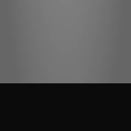
Kolory na zdjęciach mogą się różnić od rzeczywistych w zależności
od ustawień monitora. W przypadku jakichkolwiek wątpliwości
zapraszamy do najbliższego salonu sprzedaży JUAN.