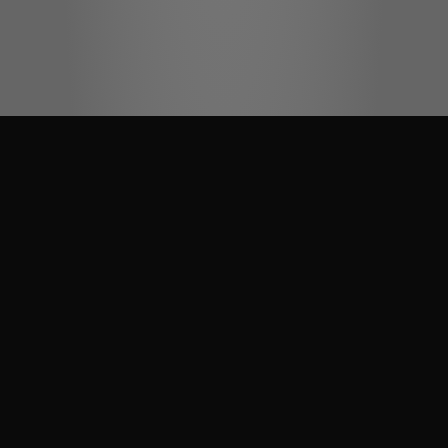
Kolory na zdjęciach mogą się różnić od rzeczywistych w zależności
od ustawień monitora. W przypadku jakichkolwiek wątpliwości
zapraszamy do najbliższego salonu sprzedaży JUAN.
OFERTA JUAN
BLATY PREMIUM