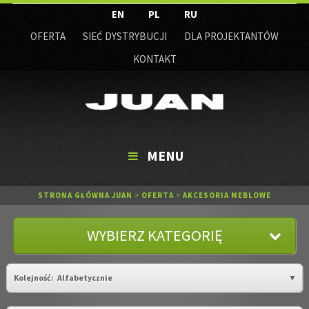
EN
PL
RU
OFERTA
SIEĆ DYSTRYBUCJI
DLA PROJEKTANTÓW
KONTAKT
MENU
STRONA GŁÓWNA JUAN
>
OFERTA
>
AKCESORIA MEBLOWE
WYBIERZ KATEGORIĘ
Kolejność:
Alfabetycznie