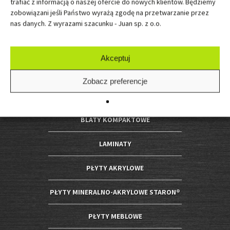
trafiać z informacją o naszej ofercie do nowych klientów. Będziemy
zobowiązani jeśli Państwo wyrażą zgodę na przetwarzanie przez
nas danych. Z wyrazami szacunku - Juan sp. z o.o.
OFERTA JUAN
Akceptuj
BLATY PREMIUM
Zobacz preferencje
BLATY KUCHENNE, PANELE DEKORACYJNE,
PARAPETY WEWNĘTRZNE
BLATY KOMPAKTOWE
LAMINATY
PŁYTY AKRYLOWE
PŁYTY MINERALNO-AKRYLOWE STARON®
PŁYTY MEBLOWE