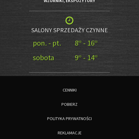
WZORNIKI, EKSPOZYTORY
SALONY SPRZEDAŻY CZYNNE
pon. - pt.
8
- 16
00
00
sobota
9
- 14
00
00
CENNIKI
POBIERZ
POLITYKA PRYWATNOŚCI
REKLAMACJE