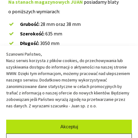
Na stanach magazynowych JUAN
posiadamy blaty
o poniższych wymiarach:
Grubość:
28 mm oraz 38 mm
Szerokość:
635 mm
Długość:
3050 mm
Szanowni Państwo,
Nasz serwis korzysta z plików cookies, do przechowywania lub
uzyskiwania dostępu do informacji o aktywności na naszej stronie
Zastosowanie:
WWW. Dzięki tym informacjom, możemy pracować nad ulepszeniem
naszego serwisu. Dodatkowo możemy wykorzystywać
zanonimizowane dane statystyczne w celach promocyjnych by
blaty robocze w meblach kuchennych
trafiać z informacją o naszej ofercie do nowych klientów. Będziemy
wyspy kuchenne
zobowiązani jeśli Państwo wyrażą zgodę na przetwarzanie przez
nas danych. Z wyrazami szacunku - Juan sp. z o.o.
blaty łazienkowe
blaty stołów oraz biurek
Akceptuj
lady recepcyjne, sklepowe i restauracyjne