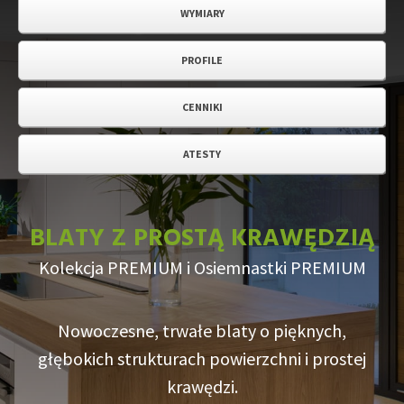
WYMIARY
PROFILE
CENNIKI
ATESTY
BLATY Z PROSTĄ KRAWĘDZIĄ
Kolekcja PREMIUM i Osiemnastki PREMIUM
Nowoczesne, trwałe blaty o pięknych,
głębokich strukturach powierzchni i prostej
krawędzi.