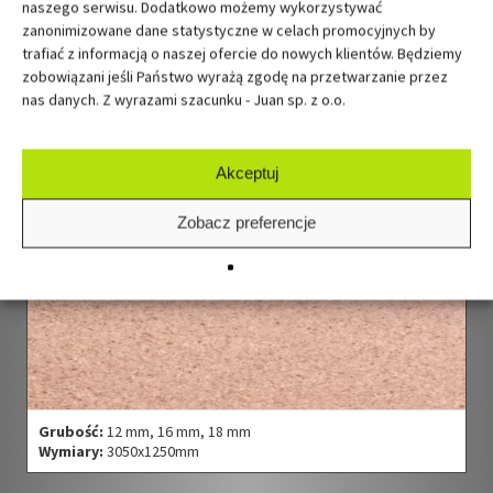
Grubość:
38 mm
naszego serwisu. Dodatkowo możemy wykorzystywać
Wymiary:
3060X2470, 4200X2440, 4200X2470
zanonimizowane dane statystyczne w celach promocyjnych by
trafiać z informacją o naszej ofercie do nowych klientów. Będziemy
zobowiązani jeśli Państwo wyrażą zgodę na przetwarzanie przez
nas danych. Z wyrazami szacunku - Juan sp. z o.o.
Płyta wiórowa surowa ogniouodporniona
Antivlam
Surowa
Akceptuj
Zobacz preferencje
Grubość:
12 mm, 16 mm, 18 mm
Wymiary:
3050x1250mm