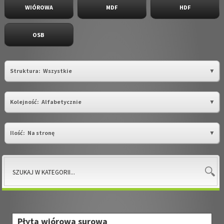
WIÓROWA
MDF
HDF
OSB
Struktura:
Wszystkie
Kolejność:
Alfabetycznie
Ilość:
Na stronę
Płyta wiórowa surowa