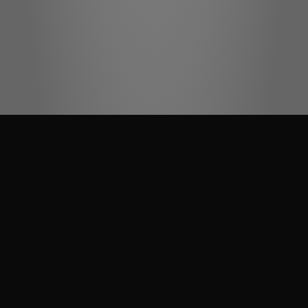
Dekory na zdjęciach mogą się różnić od rzeczywistych w zależności
od ustawień monitora. W przypadku jakichkolwiek wątpliwości
zapraszamy do najbliższego salonu sprzedaży JUAN.