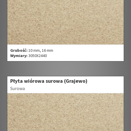
Grubość:
10 mm, 16 mm
Wymiary:
3050X2440
Płyta wiórowa surowa (Grajewo)
Surowa