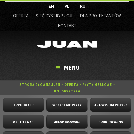
EN
PL
RU
OFERTA
SIEĆ DYSTRYBUCJI
DLA PROJEKTANTÓW
KONTAKT
MENU
STRONA GŁÓWNA JUAN
>
OFERTA
>
PŁYTY MEBLOWE
>
KOLORYSTYKA
O PRODUKCIE
WSZYSTKIE PŁYTY
AR+ WYSOKI POŁYSK
ANTIFINGER
MELAMINOWANA
FORNIROWANA