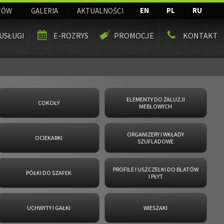
EN
PL
RU
TÓW
GALERIA
AKTUALNOŚCI
USŁUGI
E-ROZRYS
PROMOCJE
KONTAKT
ELEMENTY DO ŻALUZJI
COKOŁY
MEBLOWYCH
ORGANIZERY I WKŁADY
OCIEKARKI
SZUFLADOWE
PROFILE I USZCZELKI DO BLATÓW
PÓŁKI DO SZAFEK
I PŁYT
UCHWYTY I GAŁKI
WIESZAKI