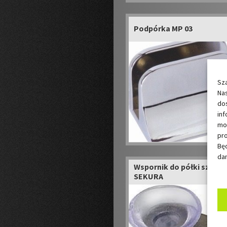
Podpórka MP 03
Sz
Nas
dos
in
mo
pro
Bę
dan
Wspornik do półki szklan
SEKURA