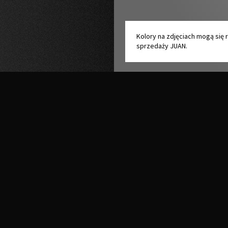
Kolory na zdjęciach mogą się 
sprzedaży JUAN.
SALONY SPRZEDAŻY CZYNNE
pon. - pt.
8
- 16
00
00
sobota
9
- 14
00
00