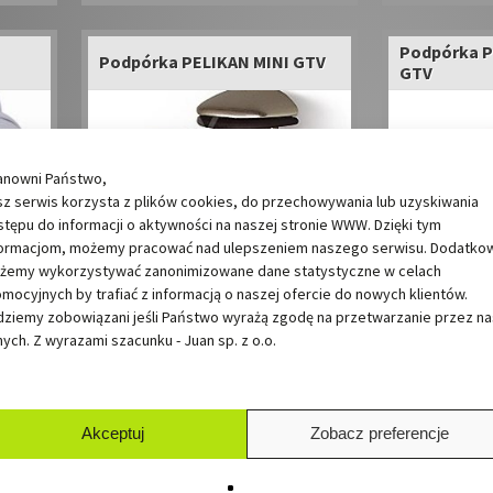
Podpórka P
Podpórka PELIKAN MINI GTV
GTV
anowni Państwo,
z serwis korzysta z plików cookies, do przechowywania lub uzyskiwania
tępu do informacji o aktywności na naszej stronie WWW. Dzięki tym
formacjom, możemy pracować nad ulepszeniem naszego serwisu. Dodatko
żemy wykorzystywać zanonimizowane dane statystyczne w celach
mocyjnych by trafiać z informacją o naszej ofercie do nowych klientów.
dziemy zobowiązani jeśli Państwo wyrażą zgodę na przetwarzanie przez na
ych. Z wyrazami szacunku - Juan sp. z o.o.
ej
Wspornik kołkowy
Wspornik k
Akceptuj
Zobacz preferencje