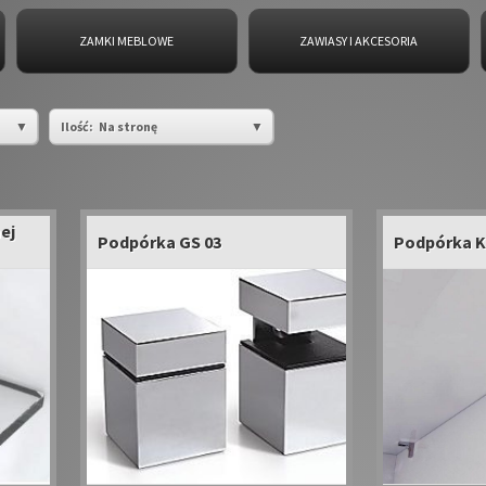
ZAMKI MEBLOWE
ZAWIASY I AKCESORIA
Ilość:
Na stronę
ej
Podpórka GS 03
Podpórka K