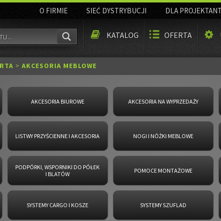
O FIRMIE
SIEĆ DYSTRYBUCJI
DLA PROJEKTAN
KATALOG
OFERTA
RTA
>
AKCESORIA MEBLOWE
AKCESORIA BIUROWE
AKCESORIA NA WYPRZEDAŻY
LISTWY PRZYŚCIENNE I AKCESORIA
NOGI I NÓŻKI MEBLOWE
PODPÓRKI, WSPORNIKI DO PÓŁEK
POMOCE MONTAŻOWE
I BLATÓW
SYSTEMY CARGO I KOSZE
SYSTEMY SZUFLAD