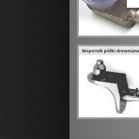
Wspornik półki drewniane