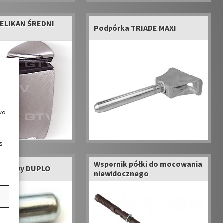
ELIKAN ŚREDNI
Podpórka TRIADE MAXI
wo
s
Wspornik półki do mocowania
ołkowy DUPLO
niewidocznego