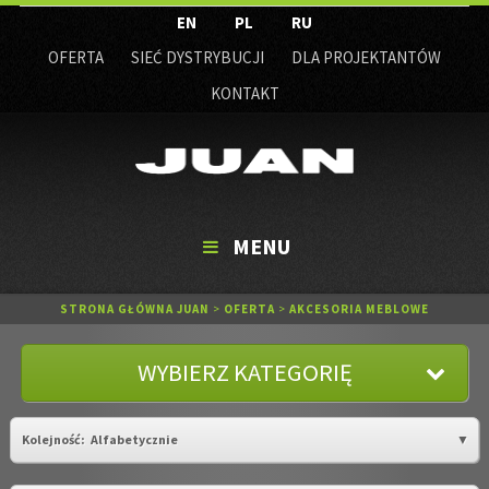
EN
PL
RU
OFERTA
SIEĆ DYSTRYBUCJI
DLA PROJEKTANTÓW
KONTAKT
MENU
STRONA GŁÓWNA JUAN
>
OFERTA
>
AKCESORIA MEBLOWE
WYBIERZ KATEGORIĘ
Kolejność:
Alfabetycznie