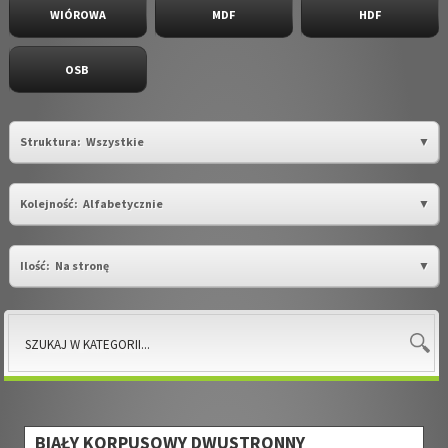
WIÓROWA
MDF
HDF
OSB
Struktura:
Wszystkie
Kolejność:
Alfabetycznie
Ilość:
Na stronę
BIAŁY KORPUSOWY DWUSTRONNY