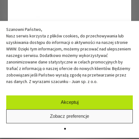
Szanowni Państwo,
Nasz serwis korzysta z plików cookies, do przechowywania lub
uzyskiwania dostępu do informacji o aktywności na naszej stronie
WWW. Dzięki tym informacjom, możemy pracować nad ulepszeniem
naszego serwisu. Dodatkowo możemy wykorzystywać
zanonimizowane dane statystyczne w celach promocyjnych by
Symbol:
K110
trafiać z informacją o naszej ofercie do nowych klientów. Będziemy
Grubość:
16 mm, 18 mm, 19 mm
zobowiązani jeśli Państwo wyrażą zgodę na przetwarzanie przez
Wymiary:
2800x2070mm
nas danych. Z wyrazami szacunku - Juan sp. z o.o.
Akceptuj
Zobacz preferencje