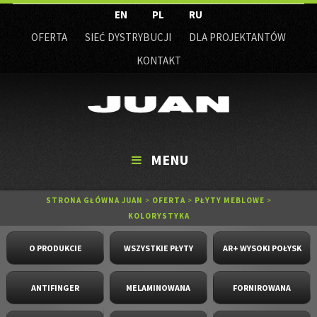
EN
PL
RU
OFERTA
SIEĆ DYSTRYBUCJI
DLA PROJEKTANTÓW
KONTAKT
MENU
STRONA GŁÓWNA JUAN
>
OFERTA
>
PŁYTY MEBLOWE
>
KOLORYSTYKA
O PRODUKCIE
WSZYSTKIE PŁYTY
AR+ WYSOKI POŁYSK
ANTIFINGER
MELAMINOWANA
FORNIROWANA