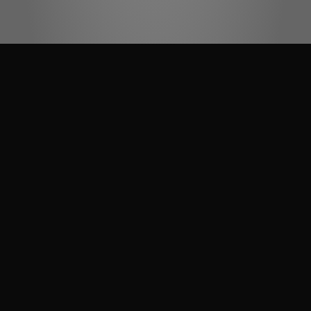
Dekory na zdjęciach mogą się różnić od rzeczywistych w zależności
od ustawień monitora. W przypadku jakichkolwiek wątpliwości
zapraszamy do najbliższego salonu sprzedaży JUAN.
OFERTA JUAN
BLATY PREMIUM
BLATY KUCHENNE, PANELE DEKORACYJNE,