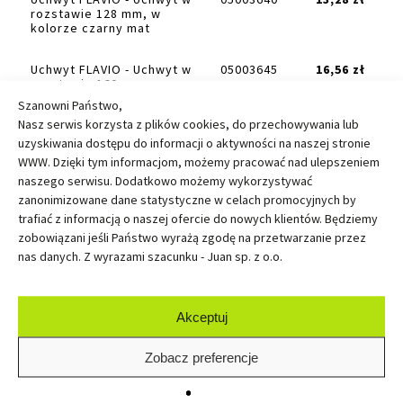
rozstawie 128 mm, w
kolorze czarny mat
Uchwyt FLAVIO - Uchwyt w
05003645
16,56 zł
rozstawie 160 mm, w
kolorze czarny mat
Szanowni Państwo,
Nasz serwis korzysta z plików cookies, do przechowywania lub
STAL
uzyskiwania dostępu do informacji o aktywności na naszej stronie
WWW. Dzięki tym informacjom, możemy pracować nad ulepszeniem
naszego serwisu. Dodatkowo możemy wykorzystywać
Uchwyt FLAVIO - Uchwyt w
05003643
9,84 zł
rozstawie 128 mm, w
zanonimizowane dane statystyczne w celach promocyjnych by
kolorze stal szczotkowa
trafiać z informacją o naszej ofercie do nowych klientów. Będziemy
zobowiązani jeśli Państwo wyrażą zgodę na przetwarzanie przez
Uchwyt FLAVIO - Uchwyt w
05003644
12,61 zł
nas danych. Z wyrazami szacunku - Juan sp. z o.o.
rozstawie 160 mm, w
kolorze stal szczotkowa
Akceptuj
MOSIĄDZ
Zobacz preferencje
Uchwyt FLAVIO - Uchwyt w
05003636
6,47 zł
rozstawie 96 mm, w złoty
mosiądz