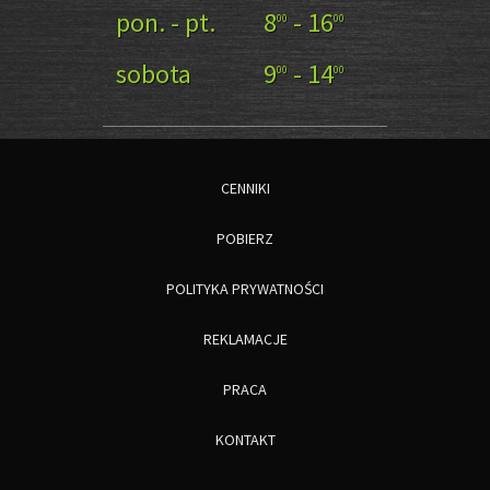
pon. - pt.
8
- 16
00
00
sobota
9
- 14
00
00
CENNIKI
POBIERZ
POLITYKA PRYWATNOŚCI
REKLAMACJE
PRACA
KONTAKT