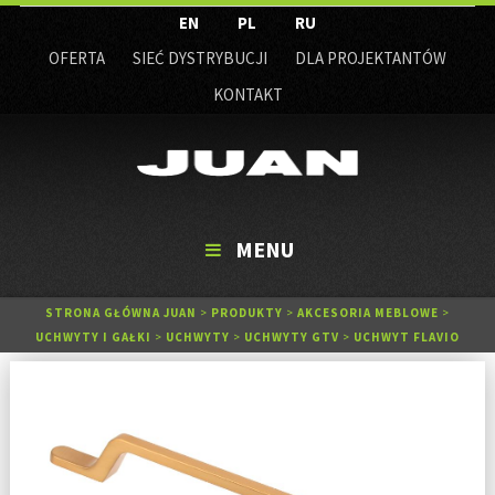
EN
PL
RU
OFERTA
SIEĆ DYSTRYBUCJI
DLA PROJEKTANTÓW
KONTAKT
MENU
STRONA GŁÓWNA JUAN
>
PRODUKTY
>
AKCESORIA MEBLOWE
>
UCHWYTY I GAŁKI
>
UCHWYTY
>
UCHWYTY GTV
>
UCHWYT FLAVIO