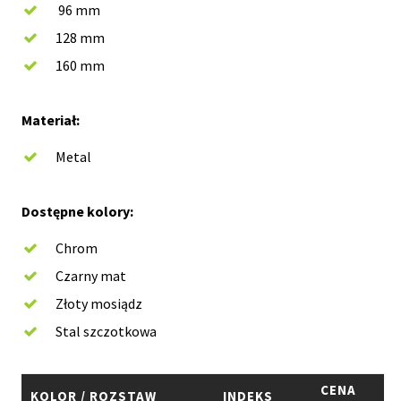
96 mm
128 mm
160 mm
Materiał:
Metal
Dostępne kolory:
Chrom
Czarny mat
Złoty mosiądz
Stal szczotkowa
CENA
KOLOR / ROZSTAW
INDEKS