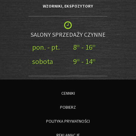
WZORNIKI, EKSPOZYTORY
SALONY SPRZEDAŻY CZYNNE
pon. - pt.
8
- 16
00
00
sobota
9
- 14
00
00
CENNIKI
POBIERZ
POLITYKA PRYWATNOŚCI
REKLAMACJE