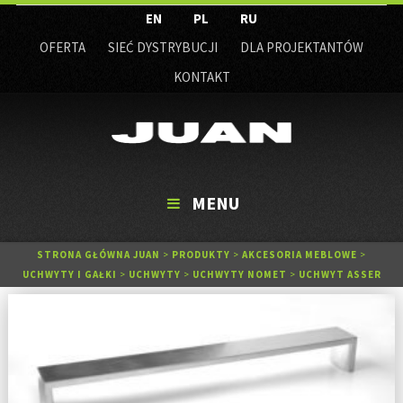
EN
PL
RU
OFERTA
SIEĆ DYSTRYBUCJI
DLA PROJEKTANTÓW
KONTAKT
MENU
STRONA GŁÓWNA JUAN
>
PRODUKTY
>
AKCESORIA MEBLOWE
>
UCHWYTY I GAŁKI
>
UCHWYTY
>
UCHWYTY NOMET
>
UCHWYT ASSER