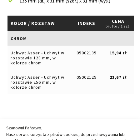
135 mm (dł.) x 31 mm (szer.) x 31 mm (wys.)
CENA
KOLOR / ROZSTAW
INDEKS
brutto / 1 szt.
CHROM
Uchwyt Asser - Uchwyt w
05002135
15,94 zł
rozstawie 128 mm, w
kolorze chrom
Uchwyt Asser - Uchwyt w
05002129
23,67 zł
rozstawie 256 mm, w
kolorze chrom
O dostępność produktu pytaj w najbliższym oddziale JUAN
Szanowni Państwo,
Nasz serwis korzysta z plików cookies, do przechowywania lub
Przedstawiona oferta cenowa ma charakter informacyjny, nie stanowi oferty