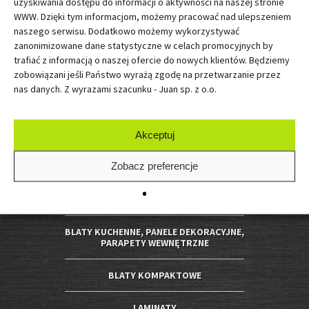
handlowej w rozumieniu Art.66 par.1 Kodeksu Cywilnego. Ceny mogą zmienić
uzyskiwania dostępu do informacji o aktywności na naszej stronie
się bez uprzedzenia i podania przyczyny.
WWW. Dzięki tym informacjom, możemy pracować nad ulepszeniem
naszego serwisu. Dodatkowo możemy wykorzystywać
Kolory na zdjęciach mogą się różnić od rzeczywistych w zależności od ustawień
zanonimizowane dane statystyczne w celach promocyjnych by
monitora. W przypadku jakichkolwiek wątpliwości zapraszamy do najbliższego
salonu sprzedaży JUAN.
trafiać z informacją o naszej ofercie do nowych klientów. Będziemy
zobowiązani jeśli Państwo wyrażą zgodę na przetwarzanie przez
nas danych. Z wyrazami szacunku - Juan sp. z o.o.
Akceptuj
Zobacz preferencje
OFERTA JUAN
BLATY PREMIUM
BLATY KUCHENNE, PANELE DEKORACYJNE,
PARAPETY WEWNĘTRZNE
BLATY KOMPAKTOWE
LAMINATY