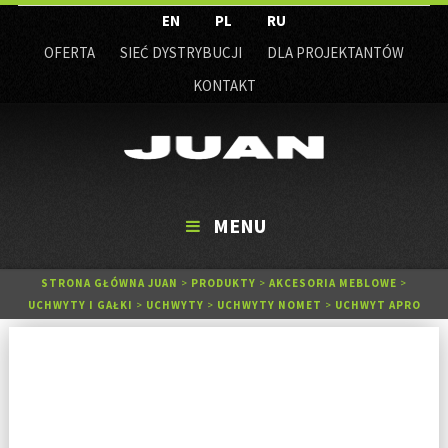
EN
PL
RU
OFERTA
SIEĆ DYSTRYBUCJI
DLA PROJEKTANTÓW
KONTAKT
MENU
STRONA GŁÓWNA JUAN
>
PRODUKTY
>
AKCESORIA MEBLOWE
>
UCHWYTY I GAŁKI
>
UCHWYTY
>
UCHWYTY NOMET
>
UCHWYT APRO