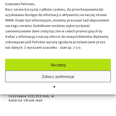
rozstawie 1135/352 mm, w
Szanowni Państwo,
kolorze czarny mat
Nasz serwis korzysta z plików cookies, do przechowywania lub
uzyskiwania dostępu do informacji o aktywności na naszej stronie
CHROM
WWW. Dzięki tym informacjom, możemy pracować nad ulepszeniem
naszego serwisu. Dodatkowo możemy wykorzystywać
zanonimizowane dane statystyczne w celach promocyjnych by
Uchwyt Apro - Uchwyt w
05003572
34,97 zł
rozstawie 394/352 mm, w
trafiać z informacją o naszej ofercie do nowych klientów. Będziemy
kolorze chrom
zobowiązani jeśli Państwo wyrażą zgodę na przetwarzanie przez
nas danych. Z wyrazami szacunku - Juan sp. z o.o.
Uchwyt Apro - Uchwyt w
05003908
16,92 zł
rozstawie 394/352 mm, w
kolorze chrom mat
Akceptuj
Uchwyt Apro - Uchwyt w
05003536
39,86 zł
rozstawie 522/352 mm, w
Zobacz preferencje
kolorze chrom
Uchwyt Apro - Uchwyt w
05003909
14,46 zł
rozstawie 522/352 mm, w
kolorze chrom mat