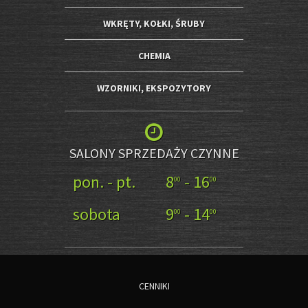
WKRĘTY, KOŁKI, ŚRUBY
CHEMIA
WZORNIKI, EKSPOZYTORY
SALONY SPRZEDAŻY CZYNNE
pon. - pt.
8
- 16
00
00
sobota
9
- 14
00
00
CENNIKI