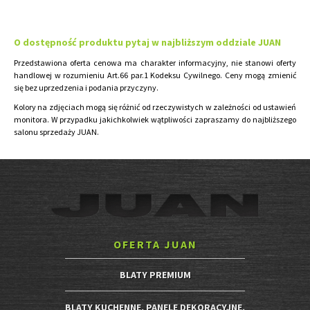
O dostępność produktu pytaj w najbliższym oddziale JUAN
Przedstawiona oferta cenowa ma charakter informacyjny, nie stanowi oferty
handlowej w rozumieniu Art.66 par.1 Kodeksu Cywilnego. Ceny mogą zmienić
się bez uprzedzenia i podania przyczyny.
Kolory na zdjęciach mogą się różnić od rzeczywistych w zależności od ustawień
monitora. W przypadku jakichkolwiek wątpliwości zapraszamy do najbliższego
salonu sprzedaży JUAN.
OFERTA JUAN
BLATY PREMIUM
BLATY KUCHENNE, PANELE DEKORACYJNE,