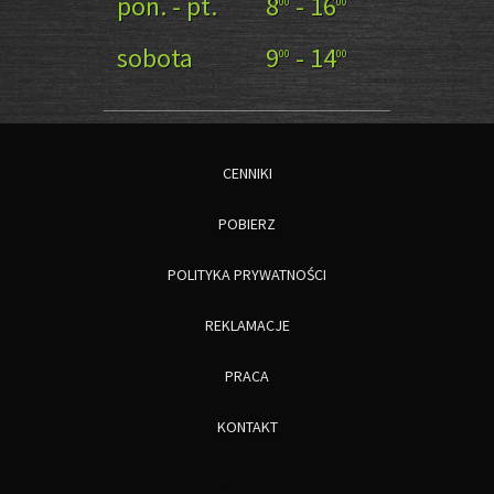
pon. - pt.
8
- 16
00
00
sobota
9
- 14
00
00
CENNIKI
POBIERZ
POLITYKA PRYWATNOŚCI
REKLAMACJE
PRACA
KONTAKT