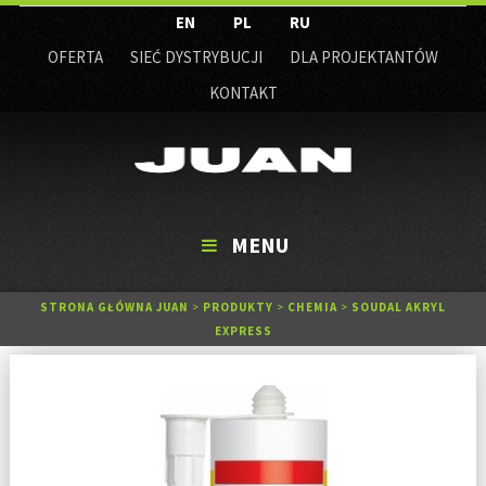
EN
PL
RU
OFERTA
SIEĆ DYSTRYBUCJI
DLA PROJEKTANTÓW
KONTAKT
MENU
STRONA GŁÓWNA JUAN
>
PRODUKTY
>
CHEMIA
>
SOUDAL AKRYL
EXPRESS