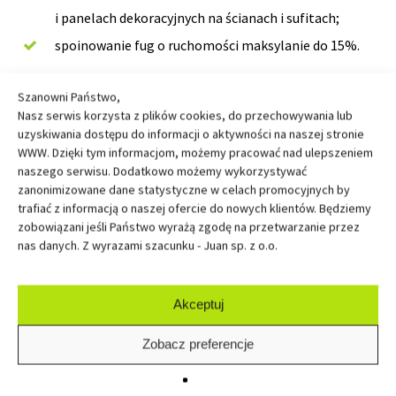
i panelach dekoracyjnych na ścianach i sufitach;
spoinowanie fug o ruchomości maksylanie do 15%.
Szanowni Państwo,
Cena brutto:
16,75 zł/szt.
Nasz serwis korzysta z plików cookies, do przechowywania lub
uzyskiwania dostępu do informacji o aktywności na naszej stronie
WWW. Dzięki tym informacjom, możemy pracować nad ulepszeniem
Indeks:
15000582
naszego serwisu. Dodatkowo możemy wykorzystywać
zanonimizowane dane statystyczne w celach promocyjnych by
trafiać z informacją o naszej ofercie do nowych klientów. Będziemy
zobowiązani jeśli Państwo wyrażą zgodę na przetwarzanie przez
nas danych. Z wyrazami szacunku - Juan sp. z o.o.
Przedstawiona oferta cenowa ma charakter informacyjny, nie stanowi oferty
handlowej w rozumieniu Art.66 par.1 Kodeksu Cywilnego. Ceny mogą zmienić
się bez uprzedzenia i podania przyczyny.
Akceptuj
Kolory na zdjęciach mogą się różnić od rzeczywistych w zależności od ustawień
monitora. W przypadku jakichkolwiek wątpliwości zapraszamy do najbliższego
salonu sprzedaży JUAN.
Zobacz preferencje