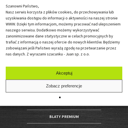
Szanowni Państwo,
Nasz serwis korzysta z plików cookies, do przechowywania lub
uzyskiwania dostępu do informacji o aktywności na naszej stronie
O dostępność produktu pytaj w najbliższym oddziale JUAN
WWW. Dzięki tym informacjom, możemy pracować nad ulepszeniem
Przedstawiona oferta cenowa ma charakter informacyjny, nie stanowi oferty
naszego serwisu. Dodatkowo możemy wykorzystywać
handlowej w rozumieniu Art.66 par.1 Kodeksu Cywilnego. Ceny mogą zmienić
zanonimizowane dane statystyczne w celach promocyjnych by
się bez uprzedzenia i podania przyczyny.
trafiać z informacją o naszej ofercie do nowych klientów. Będziemy
zobowiązani jeśli Państwo wyrażą zgodę na przetwarzanie przez
Kolory na zdjęciach mogą się różnić od rzeczywistych w zależności od ustawień
monitora. W przypadku jakichkolwiek wątpliwości zapraszamy do najbliższego
nas danych. Z wyrazami szacunku - Juan sp. z o.o.
salonu sprzedaży JUAN.
Akceptuj
Zobacz preferencje
OFERTA JUAN
BLATY PREMIUM