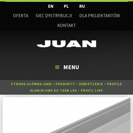
EN
PL
RU
OFERTA
SIEĆ DYSTRYBUCJI
DLA PROJEKTANTÓW
KONTAKT
MENU
STRONA GŁÓWNA JUAN
>
PRODUKTY
>
OŚWIETLENIE
>
PROFILE
ALUMINIOWE DO TAŚM LED
>
PROFIL LINE