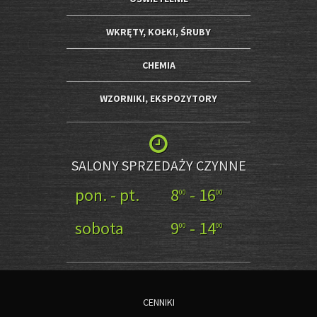
WKRĘTY, KOŁKI, ŚRUBY
CHEMIA
WZORNIKI, EKSPOZYTORY
SALONY SPRZEDAŻY CZYNNE
pon. - pt.
8
- 16
00
00
sobota
9
- 14
00
00
CENNIKI