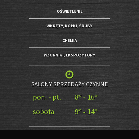
OŚWIETLENIE
WKRĘTY, KOŁKI, ŚRUBY
CHEMIA
WZORNIKI, EKSPOZYTORY
SALONY SPRZEDAŻY CZYNNE
pon. - pt.
8
- 16
00
00
sobota
9
- 14
00
00