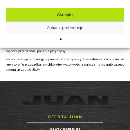
Indeks:
15000624
Akceptuj
Zobacz preferencje
Przedstawiona oferta cenowa ma charakter informacyjny, nie stanowi oferty
handlowej w rozumieniu Art.66 par.1 Kodeksu Cywilnego. Ceny mogą zmienić
się bez uprzedzenia i podania przyczyny.
Kolory na zdjęciach mogą się różnić od rzeczywistych w zależności od ustawień
monitora. W przypadku jakichkolwiek wątpliwości zapraszamy do najbliższego
salonu sprzedaży JUAN.
OFERTA JUAN
BLATY PREMIUM