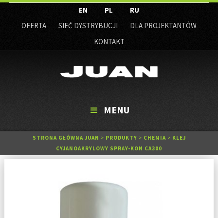
EN
PL
RU
OFERTA
SIEĆ DYSTRYBUCJI
DLA PROJEKTANTÓW
KONTAKT
MENU
STRONA GŁÓWNA JUAN
>
PRODUKTY
>
CHEMIA
>
KLEJ
CYJANOAKRYLOWY SPRAY-KON CA300