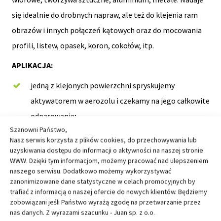
się idealnie do drobnych napraw, ale też do klejenia ram
obrazów i innych połączeń kątowych oraz do mocowania
profili, listew, opasek, koron, cokołów, itp.
APLIKACJA:
jedną z klejonych powierzchni spryskujemy
aktywatorem w aerozolu i czekamy na jego całkowite
odparowanie;
Szanowni Państwo,
na drugi z kolejnych elementów nakładamy niewielką
Nasz serwis korzysta z plików cookies, do przechowywania lub
ilość kleju;
uzyskiwania dostępu do informacji o aktywności na naszej stronie
WWW. Dzięki tym informacjom, możemy pracować nad ulepszeniem
elementy składamy, ustawiamy prawidłowo przez 2-3
naszego serwisu. Dodatkowo możemy wykorzystywać
sekundy i dociskamy przez 5-8 sekundy
zanonimizowane dane statystyczne w celach promocyjnych by
trafiać z informacją o naszej ofercie do nowych klientów. Będziemy
zobowiązani jeśli Państwo wyrażą zgodę na przetwarzanie przez
Cena brutto:
45,46 zł/szt.
nas danych. Z wyrazami szacunku - Juan sp. z o.o.